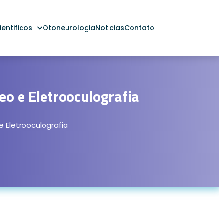
entificos
Otoneurologia
Noticias
Contato
eo e Eletrooculografia
 Eletrooculografia