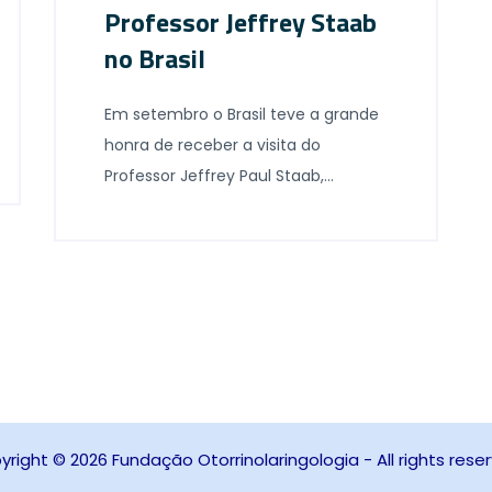
Professor Jeffrey Staab
no Brasil
Em setembro o Brasil teve a grande
honra de receber a visita do
Professor Jeffrey Paul Staab,
Professor Associado de Psiquiatria
da Mayo Clinic em Rochester. O
Professor Staab é o autor das
teorias que culminaram no
diagnóstico “Tontura Perceptual
Postural Persistente – TPPP” e
referência mundial no assunto. No
dia 23 de setembro proferiu […]
right © 2026 Fundação Otorrinolaringologia - All rights rese