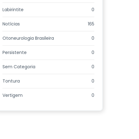
Labirintite
0
Notícias
165
Otoneurologia Brasileira
0
Persistente
0
Sem Categoria
0
Tontura
0
Vertigem
0