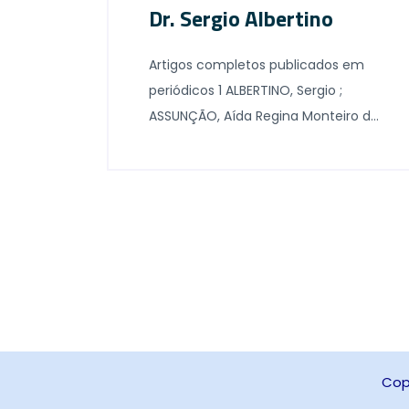
Dr. Sergio Albertino
Artigos completos publicados em
periódicos 1 ALBERTINO, Sergio ;
ASSUNÇÃO, Aída Regina Monteiro de
; SOUZA, Jano Alves de . Zumbido
Pulsátil Tratamento com propranolol
e clonazepam – relato de caso:.
Revista Brasileira de
Otorrinolaringologia, São Paulo, v. 71,
p. 111-113, 2005. Citações: 3 2
ASSUNÇÃO, Aída Regina Monteiro de
; ALBERTINO, Sergio . Auto-rotação
[…]
Copy