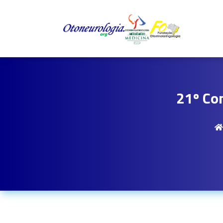
21º Co