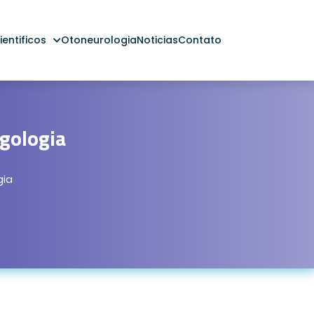
entificos
Otoneurologia
Noticias
Contato
gologia
gia