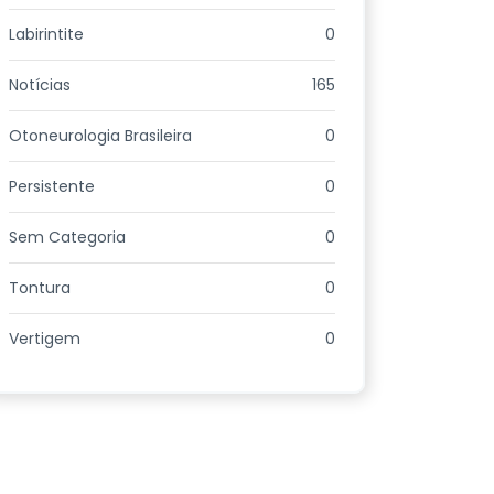
Labirintite
0
Notícias
165
Otoneurologia Brasileira
0
Persistente
0
Sem Categoria
0
Tontura
0
Vertigem
0