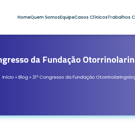
Home
Quem Somos
Equipe
Casos Clínicos
Trabalhos Ci
ngresso da Fundação Otorrinolarin
Início
»
Blog
»
21º Congresso da Fundação Otorrinolaringolo