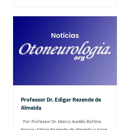
Saraiva Moreira Bittar, Professora
assistente do setor de Otoneurologia do
HCFMUSP. No ano de 1510, durante a pintura
do teto da Capela Sistina, Michelangelo
passou a apresentar dificuldades de
leitura. Precisava colocar os documentos
acima do nível dos olhos para conseguir
ler. Nesse […]
Professor Dr. Edigar Rezende de
Almeida
Por: Professor Dr. Marco Aurélio Bottino
Nasceu Edigar Rezende de Almeida a treze