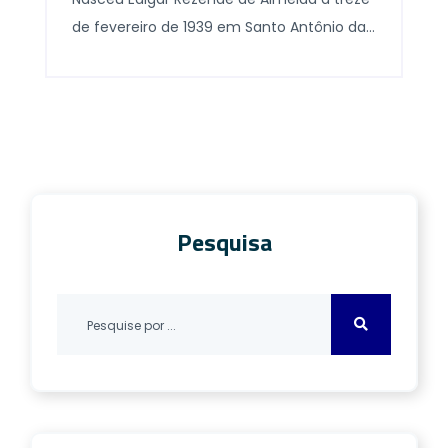
de fevereiro de 1939 em Santo Antônio da
Alegria pequena cidade próxima a Batatais,
interior de São Paulo. Foram seus pais
Deolindo Antero de Almeida e Anésia
Rezende de Almeida:ele fazendeiro e ela
tinha o lar e seis filhos a seus […]
Pesquisa