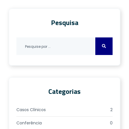
first year after stroke. Clinics (USP.
Impresso) v. 66, […]
Pesquisa
Categorias
Casos Clínicos
2
Conferência
0