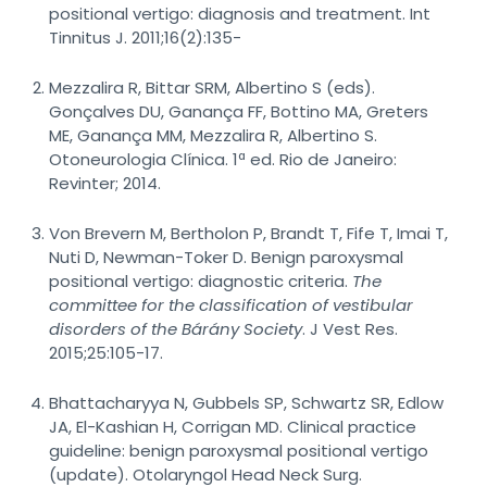
positional vertigo: diagnosis and treatment. Int
Tinnitus J. 2011;16(2):135-
Mezzalira R, Bittar SRM, Albertino S (eds).
Gonçalves DU, Ganança FF, Bottino MA, Greters
ME, Ganança MM, Mezzalira R, Albertino S.
Otoneurologia Clínica. 1ª ed. Rio de Janeiro:
Revinter; 2014.
Von Brevern M, Bertholon P, Brandt T, Fife T, Imai T,
Nuti D, Newman-Toker D. Benign paroxysmal
positional vertigo: diagnostic criteria.
The
committee for the classification of vestibular
disorders of the Bárány Society
. J Vest Res.
2015;25:105-17.
Bhattacharyya N, Gubbels SP, Schwartz SR, Edlow
JA, El-Kashian H, Corrigan MD. Clinical practice
guideline: benign paroxysmal positional vertigo
(update). Otolaryngol Head Neck Surg.