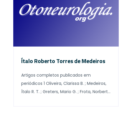
nomes na área. Compareceram os Drs.
Italo Medeiros, Jeanne Oticica, Arlindo Lima
Neto, Raquel […]
Ítalo Roberto Torres de Medeiros
Artigos completos publicados em
periódicos 1 Oliveira, Clarissa B. ; Medeiros,
Ítalo R. T. ; Greters, Mario G. ; Frota, Norberto
A. F. ; Lucato, Leandro Tavares ; Scaff,
Milberto ; Conforto, Adriana B. . Abnormal
sensory integration affects balance
control in hemiparetic patients within the