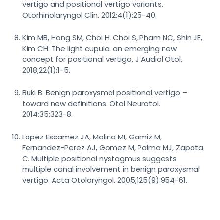
vertigo and positional vertigo variants.
Otorhinolaryngol Clin. 2012;4(1):25-40.
Kim MB, Hong SM, Choi H, Choi S, Pham NC, Shin JE,
Kim CH. The light cupula: an emerging new
concept for positional vertigo. J Audiol Otol.
2018;22(1):1-5.
Büki B. Benign paroxysmal positional vertigo –
toward new definitions. Otol Neurotol.
2014;35:323-8.
Lopez Escamez JA, Molina MI, Gamiz M,
Fernandez-Perez AJ, Gomez M, Palma MJ, Zapata
C. Multiple positional nystagmus suggests
multiple canal involvement in benign paroxysmal
vertigo. Acta Otolaryngol. 2005;125(9):954-61.