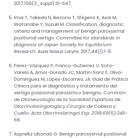
2017;156(3_suppl):S1-S47.
Imai T, Takeda N, Ikezono T, Shigeno K, Asai M,
Watanabe Y, Suzuki M. Classification, diagnostic
criteria and management of benign paroxysmal
positional vertigo.
Committee for standards in
diagnosis of Japan Society for Equilibrium
Research
. Auris Nasus Larynx. 2017;44(1):1-6.
Perez-Vázquez P, Franco-Gutierrez V, Soto-
Varela A, Amor-Dorado JC, Martin-Sanz E, Oliva-
Dominguez M, Lopes-Escamez JA. Guia de Prática
Clínica para el diagnóstico y tratamiento del
vertigo posicional paroxístico benigno.
Comisión
de Otoneurologia de la Sociedad Española de
Otorrinolaringología y Cirurgía de Cabeza y
Cuello. Acta Otorrinolaringol Esp. 2018;69(6):345-
66.
Asprella-Libonati G. Benign paroxysmal positional