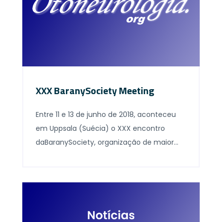
XXX BaranySociety Meeting
Entre 11 e 13 de junho de 2018, aconteceu
em Uppsala (Suécia) o XXX encontro
daBaranySociety, organização de maior
representatividade mundial em
otoneurologia. A equipe do HCFMUSP
esteve presente para acompanhar de
perto atualizações e reciclagem de
conceitos apresentados por grandes