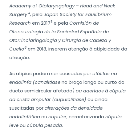
Academy
of
Otolaryngology
–
Head and Neck
4
Surgery
,
pela
Japan Society for Equilibrium
5
Research
em 2017
e pela
Comisión de
Otoneurologia de la Sociedad Española de
Otorrinolaringología y Cirurgía de Cabeza y
6
Cuello
em 2018, inserem atenção à atipicidade da
afecção.
As atipias podem ser causadas por
otólitos na
endolinfa (canalitíase
no braço longo ou curto do
ducto semicircular afetado
) ou aderidos à cúpula
da crista ampular (cupulolitíase)
ou ainda
suscitadas por
alterações da densidade
endolinfática
ou
cupular
, caracterizando
cúpula
leve
ou
cúpula pesada
.