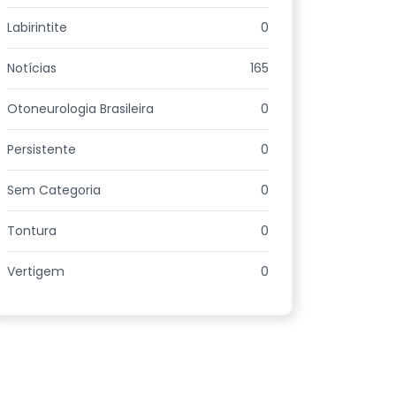
Labirintite
0
Notícias
165
Otoneurologia Brasileira
0
Persistente
0
Sem Categoria
0
Tontura
0
Vertigem
0