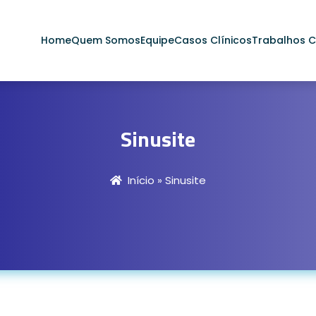
Home
Quem Somos
Equipe
Casos Clínicos
Trabalhos Ci
Sinusite
Início
»
Sinusite