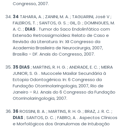
Congresso, 2007.
34
TAHARA, A. ; ZANINI, M. A. ; TAGLIARINI, José V ;
FALEIROS, T. ; SANTOS, G. S. ; GIL, D. ; DOMINGUES, M.
A. C. ;
DIAS
. Tumor do Saco Endolinfático com
Extensão Retrossigmoídea: Relato de Caso e
Revisão da Literatura. In: XII Congresso da
Academia Brasileira de Neurocirurgia, 2007,
Brasília – DF. Anais do Congresso, 2007.
35 DIAS
; MARTINS, R. H. G. ; ANDRADE, E. C. ; MEIRA
JUNIOR, S. G. . Mucocele Maxilar Secundária à
Ectopia Odontogênica. In: 6 Congresso da
Fundação Otorrinolaringologia, 2007, Rio de
Janeiro – RJ. Anais do 6 Congresso da Fundação
Otorrinolaringologia, 2007.
36
ROSSINI, B. A. ; MARTINS, R. H. G. ; BRAZ, J. R. C. ;
DIAS
; SANTOS, D. C. ; FABRO, A. . Aspectos Clínicos
e Morfológicos dos Granulomas de Intubação