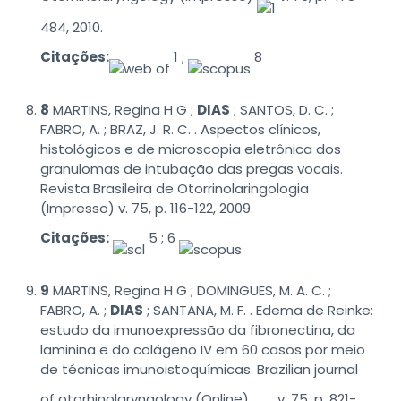
484, 2010.
Citações:
1 ;
8
8
MARTINS, Regina H G ;
DIAS
; SANTOS, D. C. ;
FABRO, A. ; BRAZ, J. R. C. . Aspectos clínicos,
histológicos e de microscopia eletrônica dos
granulomas de intubação das pregas vocais.
Revista Brasileira de Otorrinolaringologia
(Impresso) v. 75, p. 116-122, 2009.
Citações:
5 ; 6
9
MARTINS, Regina H G ; DOMINGUES, M. A. C. ;
FABRO, A. ;
DIAS
; SANTANA, M. F. . Edema de Reinke:
estudo da imunoexpressão da fibronectina, da
laminina e do colágeno IV em 60 casos por meio
de técnicas imunoistoquímicas. Brazilian journal
of otorhinolaryngology (Online)
, v. 75, p. 821-