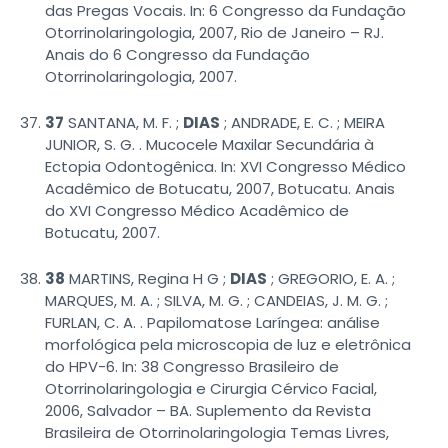
das Pregas Vocais. In: 6 Congresso da Fundação
Otorrinolaringologia, 2007, Rio de Janeiro – RJ.
Anais do 6 Congresso da Fundação
Otorrinolaringologia, 2007.
37
SANTANA, M. F. ;
DIAS
; ANDRADE, E. C. ; MEIRA
JUNIOR, S. G. . Mucocele Maxilar Secundária à
Ectopia Odontogênica. In: XVI Congresso Médico
Acadêmico de Botucatu, 2007, Botucatu. Anais
do XVI Congresso Médico Acadêmico de
Botucatu, 2007.
38
MARTINS, Regina H G ;
DIAS
; GREGORIO, E. A. ;
MARQUES, M. A. ; SILVA, M. G. ; CANDEIAS, J. M. G. ;
FURLAN, C. A. . Papilomatose Laríngea: análise
morfológica pela microscopia de luz e eletrônica
do HPV-6. In: 38 Congresso Brasileiro de
Otorrinolaringologia e Cirurgia Cérvico Facial,
2006, Salvador – BA. Suplemento da Revista
Brasileira de Otorrinolaringologia Temas Livres,