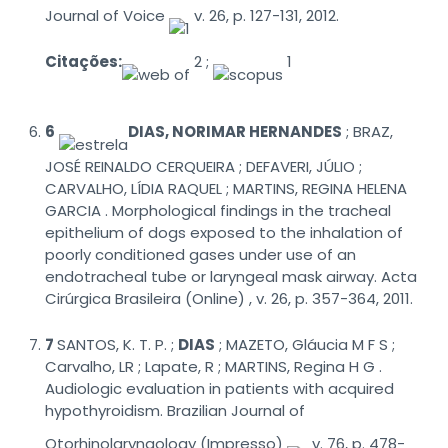
Journal of Voice
v. 26, p. 127-131, 2012.
Citações:
2 ;
1
6
DIAS, NORIMAR HERNANDES
; BRAZ,
JOSÉ REINALDO CERQUEIRA ; DEFAVERI, JÚLIO ;
CARVALHO, LÍDIA RAQUEL ; MARTINS, REGINA HELENA
GARCIA . Morphological findings in the tracheal
epithelium of dogs exposed to the inhalation of
poorly conditioned gases under use of an
endotracheal tube or laryngeal mask airway. Acta
Cirúrgica Brasileira (Online) , v. 26, p. 357-364, 2011.
7
SANTOS, K. T. P. ;
DIAS
; MAZETO, Gláucia M F S ;
Carvalho, LR ; Lapate, R ; MARTINS, Regina H G .
Audiologic evaluation in patients with acquired
hypothyroidism. Brazilian Journal of
Otorhinolaryngology (Impresso)
v. 76, p. 478-