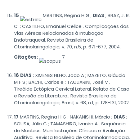
15
MARTINS, Regina H G ;
DIAS
; BRAZ, J. R.
C. ; CASTILHO, Emanuel Celice . Complicações das
Vias Aéreas Relacionadas à Intubação
Endotraqueal. Revista Brasileira de
Otorrinolaringologia, v. 70, n.5, p. 671-677, 2004.
Citações:
7
16
DIAS
; XIMENES FILHO, João A ; MAZETO, Gláucia
M F S ; BACHI, Carlos e ; TAGLIARINI, José V .
Tireóide Ectópica Cervical Lateral. Relato de Caso
e Revisão da Literatura.. Revista Brasileira de
Otorrinolaringologia, Brasil, v. 68, n.1, p. 128-131, 2002.
17
MARTINS, Regina H G ; NAKANISHI, Márcio ;
DIAS
;
SOUSA, Júlio C ; TAMASHIRO, Ivanira A . Seqüência
de Moebius: Manifestações Clínicas e Avaliação
Auditiva.. Revista Brasileira de Otorrinolaringologia,