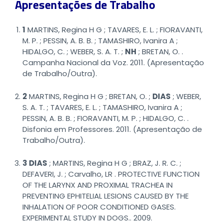
Apresentações de Trabalho
1
MARTINS, Regina H G ; TAVARES, E. L. ; FIORAVANTI,
M. P. ; PESSIN, A. B. B. ; TAMASHIRO, Ivanira A ;
HIDALGO, C. ; WEBER, S. A. T. ;
NH
; BRETAN, O. .
Campanha Nacional da Voz. 2011. (Apresentação
de Trabalho/Outra).
2
MARTINS, Regina H G ; BRETAN, O. ;
DIAS
; WEBER,
S. A. T. ; TAVARES, E. L. ; TAMASHIRO, Ivanira A ;
PESSIN, A. B. B. ; FIORAVANTI, M. P. ; HIDALGO, C. .
Disfonia em Professores. 2011. (Apresentação de
Trabalho/Outra).
3 DIAS
; MARTINS, Regina H G ; BRAZ, J. R. C. ;
DEFAVERI, J. ; Carvalho, LR . PROTECTIVE FUNCTION
OF THE LARYNX AND PROXIMAL TRACHEA IN
PREVENTING EPHITELIAL LESIONS CAUSED BY THE
INHALATION OF POOR CONDITIONED GASES.
EXPERIMENTAL STUDY IN DOGS.. 2009.