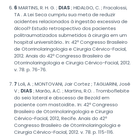
6
MARTINS, R. H. G. ;
DIAS
; HIDALGO, C. ; Fracalossi,
TA . A Lei Seca cumpriu sua meta de reduzir
acidentes relacionados à ingestão excessiva de
álcool? Estudo retrospectivo dos pacientes
politraumatizados submetidos à cirurgia em um
hospital universitário.. In: 42º Congresso Brasileiro
de Otorrinolaringologia e Cirurgia Cérvico-Facial,
2012. Anais do 42º Congresso Brasileiro de
Otorrinolaringologia e Cirurgia Cérvico-Facial, 2012.
v. 78. p. 76-76.
7
Loli, A. ; MONTOVANI, Jair Cortez ; TAGLIARINI, José
V ;
DIAS
; Marão, A.C. ; Martins, R.O. . Tromboflebite
do seio lateral e abscesso de Bezold em
paciente com mastoidite.. In: 42º Congresso
Brasileiro de Otorrinolaringologia e Cirurgia
Cérvico-Facial, 2012, Recife. Anais do 42º
Congresso Brasileiro de Otorrinolaringologia e
Cirurgia Cérvico-Facial, 2012. v. 78. p. 115-116.