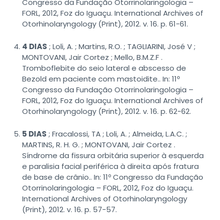
Congresso da Fundação Otorrinolaringologia –
FORL, 2012, Foz do Iguaçu. International Archives of
Otorhinolaryngology (Print), 2012. v. 16. p. 61-61.
4 DIAS
; Loli, A. ; Martins, R.O. ; TAGLIARINI, José V ;
MONTOVANI, Jair Cortez ; Mello, B.M.Z.F .
Tromboflebite do seio lateral e abscesso de
Bezold em paciente com mastoidite.. In: 11º
Congresso da Fundação Otorrinolaringologia –
FORL, 2012, Foz do Iguaçu. International Archives of
Otorhinolaryngology (Print), 2012. v. 16. p. 62-62.
5 DIAS
; Fracalossi, TA ; Loli, A. ; Almeida, L.A.C. ;
MARTINS, R. H. G. ; MONTOVANI, Jair Cortez .
Síndrome da fissura orbitária superior à esquerda
e paralisia facial periférica à direita após fratura
de base de crânio.. In: 11º Congresso da Fundação
Otorrinolaringologia – FORL, 2012, Foz do Iguaçu.
International Archives of Otorhinolaryngology
(Print), 2012. v. 16. p. 57-57.