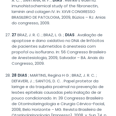
A. C. ; SANTANA, M. F. ;
DIAS
. Reinke’s edema:
imunohistochemical study of the fibronectin,
laminin and colagen IV. In: XXVII CONGRESSO
BRASILEIRO DE PATOLOGIA, 2009, Búzios – RJ. Anias
do congresso, 2009.
27
BRAZ, J. R. C. ; BRAZ, L. G. ;
DIAS
. Avaliação de
apoptose e dano oxidativo no DNA de linfócitos
de pacientes submetidos à anestesia com
propofol ou isoflurano. In: 56 Congresso Brasileiro
de Anestesiologia, 2009, Salvador – BA. Anais do
Congresso, 2009.
28
DIAS
; MARTINS, Regina H G ; BRAZ, J. R. C. ;
DEFAVERI, J. ; SANTOS, D. C. . Papel protetor da
laringe e da traquéia proximal na prevenção de
lesões epiteliais causadas pela inalação de ar
pouco condicionado. In: 39 Congresso Brasileiro
de Otorrinolaringologia e Cirurgia Cérvico-Facial,
2008, Belo Horizonte – MG. Revista Brasileira de
Otorrinolaringologia (Impresso), 2008. v. Sup 74. p.