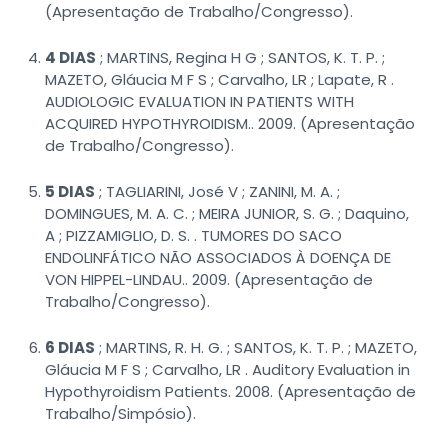
(Apresentação de Trabalho/Congresso).
4 DIAS
; MARTINS, Regina H G ; SANTOS, K. T. P. ;
MAZETO, Gláucia M F S ; Carvalho, LR ; Lapate, R .
AUDIOLOGIC EVALUATION IN PATIENTS WITH
ACQUIRED HYPOTHYROIDISM.. 2009. (Apresentação
de Trabalho/Congresso).
5 DIAS
; TAGLIARINI, José V ; ZANINI, M. A. ;
DOMINGUES, M. A. C. ; MEIRA JUNIOR, S. G. ; Daquino,
A ; PIZZAMIGLIO, D. S. . TUMORES DO SACO
ENDOLINFÁTICO NÃO ASSOCIADOS À DOENÇA DE
VON HIPPEL-LINDAU.. 2009. (Apresentação de
Trabalho/Congresso).
6 DIAS
; MARTINS, R. H. G. ; SANTOS, K. T. P. ; MAZETO,
Gláucia M F S ; Carvalho, LR . Auditory Evaluation in
Hypothyroidism Patients. 2008. (Apresentação de
Trabalho/Simpósio).