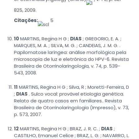
825, 2009.
Citações:
5
10
MARTINS, Regina H G ;
DIAS
; GREGORIO, E. A. ;
MARQUES, M. A. ; SILVA, M. G. ; CANDEIAS, J. M. G. .
Papilomatose laríngea: análise morfológica pela
microscopia de luz e eletrônica do HPV-6. Revista
Brasileira de Otorrinolaringologia, v. 74, p. 539-
543, 2008.
11
MARTINS, Regina H G ; Silva, R ; Moretti-Ferreira, D
;
DIAS
. Sulco vocal: provável etiologia genética.
Relato de quatro casos em familiares.. Revista
Brasileira de Otorrinolaringologia (Impresso), v. 73,
p. 573, 2007.
12
MARTINS, Regina H G ; BRAZ, J. R. C. ;
DIAS
;
CASTILHO, Emanuel Celice ; BRAZ, L. G. ; NAVARRO, L.