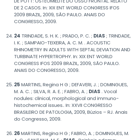
DE POTT: OSTEOMIELITE DO OSSO FRONTAL. RELATO
DE 2 CASOS. In: XIX ENT WORLD CONGRESS IFOS
2009 BRAZIL, 2009, SÃO PAULO. ANAIS DO
CONGRESSO, 2009.
24
TRINDADE, S. H. K. ; PRADO, P. C. ;
DIAS
; TRINDADE,
I. K. ; SAMPAIO-TEIXEIRA, A. C. M. . ACOUSTIC
RHINOMETRY IN ADULTS WITH SEPTAL DEVIATION AND
TURBINATE HYPERTROPHY. In: XIX ENT WORLD
CONGRESS IFOS 2009 BRAZIL, 2009, SÃO PAULO.
ANAIS DO CONGRESSO, 2009.
25
MARTINS, Regina H G ; DEFAVERI, J. ; DOMINGUES,
M. A. C. ; SILVA, R. A. E. ; FABRO, A. ;
DIAS
. Vocal
nodules: clinical, morphological and immuno-
histochemical issues.. In: XXVII CONGRESSO
BRASILEIRO DE PATOLOGIA, 2009, Búzios – RJ. Anais
do Congresso, 2009.
26
MARTINS, Regina H G ; FABRO, A. ; DOMINGUES, M.