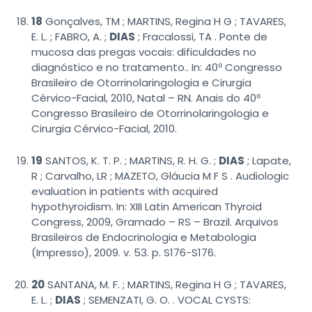
18
Gonçalves, TM ; MARTINS, Regina H G ; TAVARES,
E. L. ; FABRO, A. ;
DIAS
; Fracalossi, TA . Ponte de
mucosa das pregas vocais: dificuldades no
diagnóstico e no tratamento.. In: 40º Congresso
Brasileiro de Otorrinolaringologia e Cirurgia
Cérvico-Facial, 2010, Natal – RN. Anais do 40º
Congresso Brasileiro de Otorrinolaringologia e
Cirurgia Cérvico-Facial, 2010.
19
SANTOS, K. T. P. ; MARTINS, R. H. G. ;
DIAS
; Lapate,
R ; Carvalho, LR ; MAZETO, Gláucia M F S . Audiologic
evaluation in patients with acquired
hypothyroidism. In: XIII Latin American Thyroid
Congress, 2009, Gramado – RS – Brazil. Arquivos
Brasileiros de Endocrinologia e Metabologia
(Impresso), 2009. v. 53. p. S176-S176.
20
SANTANA, M. F. ; MARTINS, Regina H G ; TAVARES,
E. L. ;
DIAS
; SEMENZATI, G. O. . VOCAL CYSTS: