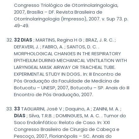
Congresso Triológico de Otorrinolaringologia,
2007, Brasília – DF. Revista Brasileira de
Otorrinolaringologia (Impresso), 2007. v. Sup 73. p.
49-49.
32 DIAS
; MARTINS, Regina H G ; BRAZ, J. R. C. ;
DEFAVERI, J. ; FABRO, A. ; SANTOS, D. C. .
MORPHOLOGICAL CHANGES IN THE RESPIRATORY
EPITHELIUM DURING MECHANICAL VENTILATION WITH
LARYNGEAL MASK AIRWAY OR TRACHEAL TUBE.
EXPERIMENTAL STUDY IN DOGS.. In: III Encontro de
Pós Graduação da Faculdade de Medicina de
Botucatu – UNESP, 2007, Botucatu – SP. Anais do III
Encontro de Pós Graduação, 2007.
33
TAGLIARINI, José V ; Daquino, A ; ZANINI, M. A. ;
DIAS
; Silva, T.R.B. ; DOMINGUES, M. A. C. . Tumor do
Saco Endolinfático: Relato de Caso. In: XXI
Congresso Brasileiro de Cirurgia de Cabeça e
Pescoço, 2007, Florianópolis – SC. Anais do