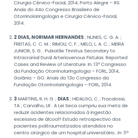
Cirurgia Cérvico-Facial, 2014, Porto Alegre – RS.
Anais do 44o Congresso Brasileiro de
Otorrinolaringologia e Cirurgia Cérvico-Facial,
2014.
2
DIAS, NORIMAR HERNANDES
; NUNES, C. G. A. ;
FREITAS, C. C. M. ; RIMOLI, C. F. ; MELO, L. A. C. ; MEIRA
JUNIOR, S. G. . Pulsatile Tinnitus Secondary to
Intracranial Dural Arteriovenous Fistulas: Reported
Cases and Review of Literature. In: 13º Congresso
da Fundação Otorrinolaringologia – FORL, 2014,
Goiânia – GO. Anais do 13o Congresso da
Fundação Otorrinolaringologia – FORL, 2014.
3
MARTINS, R. H. G. ;
DIAS
; HIDALGO, C. ; Fracalossi,
TA ; Carvalho, LR . A Lei Seca cumpriu sua meta de
reduzir acidentes relacionados à ingestão
excessiva de álcool? Estudo retrospectivo dos
pacientes politraumatizados atendidos no
centro cirúrgico de um hospital universitário.. In: 11º