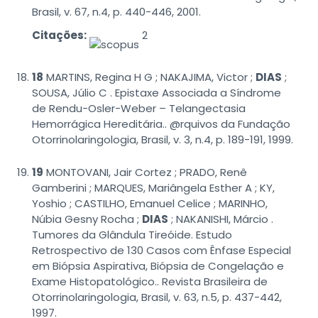
Brasil, v. 67, n.4, p. 440-446, 2001.
Citações:
2
18
MARTINS, Regina H G ; NAKAJIMA, Victor ;
DIAS
;
SOUSA, Júlio C . Epistaxe Associada a Síndrome
de Rendu-Osler-Weber – Telangectasia
Hemorrágica Hereditária.. @rquivos da Fundação
Otorrinolaringologia, Brasil, v. 3, n.4, p. 189-191, 1999.
19
MONTOVANI, Jair Cortez ; PRADO, Renê
Gamberini ; MARQUES, Mariângela Esther A ; KY,
Yoshio ; CASTILHO, Emanuel Celice ; MARINHO,
Núbia Gesny Rocha ;
DIAS
; NAKANISHI, Márcio .
Tumores da Glândula Tireóide. Estudo
Retrospectivo de 130 Casos com Ênfase Especial
em Biópsia Aspirativa, Biópsia de Congelação e
Exame Histopatológico.. Revista Brasileira de
Otorrinolaringologia, Brasil, v. 63, n.5, p. 437-442,
1997.