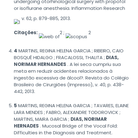
undergoing otorhinological surgery with propofol
or isoflurane anesthesia. Inflammation Research
v. 62, p. 879-885, 2013.
Citações:
2 ;
2
4
MARTINS, REGINA HELENA GARCIA ; RIBEIRO, CAIO
BOSQUÊ HIDALGO ; FRACALOSSI, THALITA ;
DIAS,
NORIMAR HERNANDES
. A lei seca cumpriu sua
meta em reduzir acidentes relacionados à
ingestão excessiva de álcool?. Revista do Colégio
Brasileiro de Cirurgiões (Impresso), v. 40, p. 438-
442, 2013.
5
MARTINS, REGINA HELENA GARCIA ; TAVARES, ELAINE
LARA MENDES ; FABRO, ALEXANDRE TODOROVICK ;
MARTINS, MAIRA GARCIA ;
DIAS, NORIMAR
HERNADES
. Mucosal Bridge of the Vocal Fold:
Difficulties in the Diagnosis and Treatment.