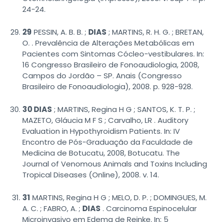
24-24.
29
PESSIN, A. B. B. ;
DIAS
; MARTINS, R. H. G. ; BRETAN,
O. . Prevalência de Alterações Metabólicas em
Pacientes com Sintomas Cócleo-vestibulares. In:
16 Congresso Brasileiro de Fonoaudiologia, 2008,
Campos do Jordão – SP. Anais (Congresso
Brasileiro de Fonoaudiologia), 2008. p. 928-928.
30 DIAS
; MARTINS, Regina H G ; SANTOS, K. T. P. ;
MAZETO, Gláucia M F S ; Carvalho, LR . Auditory
Evaluation in Hypothyroidism Patients. In: IV
Encontro de Pós-Graduação da Faculdade de
Medicina de Botucatu, 2008, Botucatu. The
Journal of Venomous Animals and Toxins Including
Tropical Diseases (Online), 2008. v. 14.
31
MARTINS, Regina H G ; MELO, D. P. ; DOMINGUES, M.
A. C. ; FABRO, A. ;
DIAS
. Carcinoma Espinocelular
Microinvasivo em Edema de Reinke. In: 5