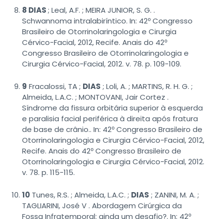
8 DIAS
; Leal, A.F. ; MEIRA JUNIOR, S. G. .
Schwannoma intralabiríntico. In: 42º Congresso
Brasileiro de Otorrinolaringologia e Cirurgia
Cérvico-Facial, 2012, Recife. Anais do 42º
Congresso Brasileiro de Otorrinolaringologia e
Cirurgia Cérvico-Facial, 2012. v. 78. p. 109-109.
9
Fracalossi, TA ;
DIAS
; Loli, A. ; MARTINS, R. H. G. ;
Almeida, L.A.C. ; MONTOVANI, Jair Cortez .
Síndrome da fissura orbitária superior à esquerda
e paralisia facial periférica à direita após fratura
de base de crânio.. In: 42º Congresso Brasileiro de
Otorrinolaringologia e Cirurgia Cérvico-Facial, 2012,
Recife. Anais do 42º Congresso Brasileiro de
Otorrinolaringologia e Cirurgia Cérvico-Facial, 2012.
v. 78. p. 115-115.
10
Tunes, R.S. ; Almeida, L.A.C. ;
DIAS
; ZANINI, M. A. ;
TAGLIARINI, José V . Abordagem Cirúrgica da
Fossa Infratemporal: ainda um desafio?. In: 42º